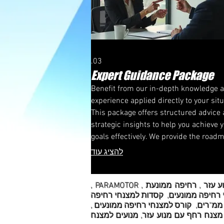
03.
Expert Guidance Package
Benefit from our in-depth knowledge 
experience applied directly to your situ
This package offers structured advice
strategic insights to help you achieve 
goals effectively. We provide the road
for your success.
להציג עוד
אנחנו מתמחים ב: מצנח רחיפה ממונע, מצנחי רחיפה ממונעים, מצנח ממונע למכירה, מצנח רחיפה עם מנוע עזר , רחיפה ממונעת , PARAMOTOR ,
י רחיפה ממונעים, קסדות למצנחי רחיפה
חי רחיפה ממונעים, paramotor . ppg מצנחי רחיפה,לימוד טיסה, ממונעים, ppg, ממ"ר, ממ"רים, קורס למצנחי רחיפה ממונעים ,
מצנח רחף עם מנוע עזר, מנועים למצנח