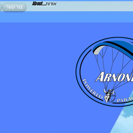
About....אוֹדוֹת
צור קשר