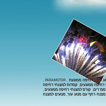
אנחנו מתמחים ב: מצנח רחיפה ממונע, מצנחי רחיפה ממונעים, מצנח ממונע למכירה, מצנח רחיפה עם מנוע עזר , רחיפה ממונעת , PARAMOTOR ,
י רחיפה ממונעים, קסדות למצנחי רחיפה
חי רחיפה ממונעים, paramotor . ppg מצנחי רחיפה,לימוד טיסה, ממונעים, ppg, ממ"ר, ממ"רים, קורס למצנחי רחיפה ממונעים ,
מצנח רחף עם מנוע עזר, מנועים למצנח