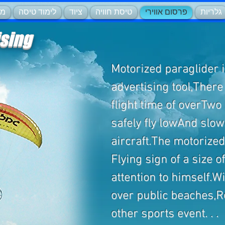
גלריות
פרסום אווירי
טיסת חוויה
ציוד
לימוד טיסה
מצ
ising
Motorized paraglider i
advertising tool,Ther
flight time of overTwo
safely fly lowAnd slo
aircraft.The motorized
Flying sign of a size 
attention to himself.Wi
over public beaches,R
other sports event. . .