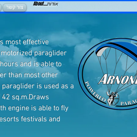
About....אוֹדוֹת
צור קשר
s most effective
e motorized paraglider
 hours and is able to
wer than most other
 paraglider is used as a
of 42 sq.m.Draws
th engine is able to fly
esorts festivals and