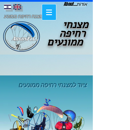
About....אוֹדוֹת
מצנח רחיפה ממונע
מצנחי
רחיפה
ממונעים
ציוד למצנחי רחיפה ממונעים
צ
י
ו